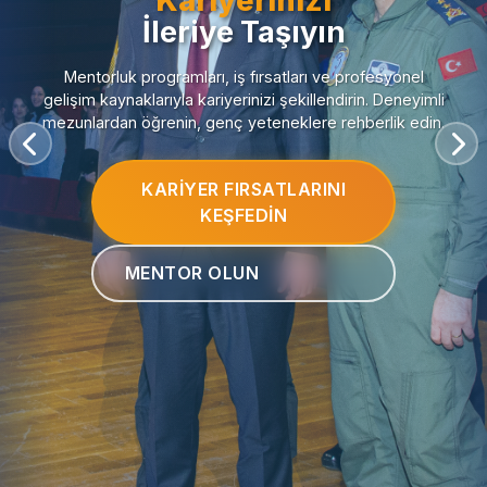
Kariyerinizi
İleriye Taşıyın
Mentorluk programları, iş fırsatları ve profesyonel
gelişim kaynaklarıyla kariyerinizi şekillendirin. Deneyimli
mezunlardan öğrenin, genç yeteneklere rehberlik edin.
KARIYER FIRSATLARINI
KEŞFEDIN
MENTOR OLUN